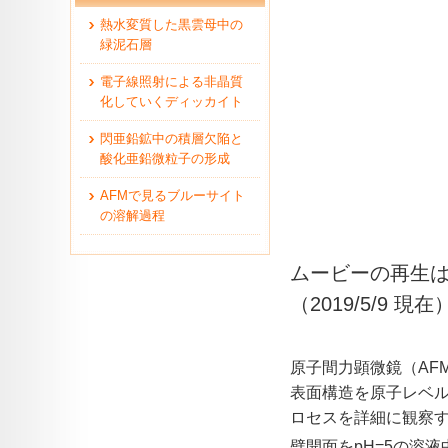
熱水変質した黒雲母中の
緑泥石層
電子線照射による非晶質
化していくディッカイト
閃亜鉛鉱中の積層欠陥と
酸化亜鉛微粒子の形成
AFMで見るブルーサイト
の溶解過程
ムービーの再生はIn
（2019/5/9 現在
原子間力顕微鏡（AF
表面構造を原子レベ
ロセスを詳細に観察す
劈開面をpH=5の溶