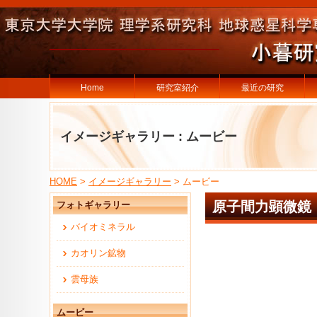
Home
研究室紹介
最近の研究
イメージギャラリー : ムービー
HOME
>
イメージギャラリー
> ムービー
原子間力顕微鏡
フォトギャラリー
バイオミネラル
カオリン鉱物
雲母族
ムービー